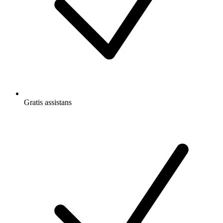
Gratis
assistans