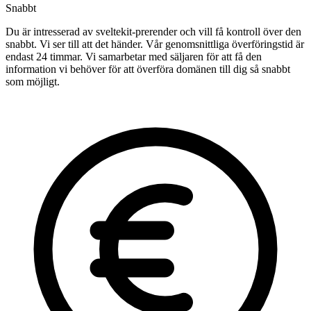
Snabbt
Du är intresserad av sveltekit-prerender och vill få kontroll över den
snabbt. Vi ser till att det händer. Vår genomsnittliga överföringstid är
endast 24 timmar. Vi samarbetar med säljaren för att få den
information vi behöver för att överföra domänen till dig så snabbt
som möjligt.