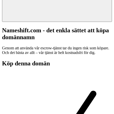
Nameshift.com - det enkla sättet att köpa
domännamn
Genom att använda vår escrow-tjänst tar du ingen risk som köpare.
Och det bästa av allt – vår tjänst är helt kostnadsfri för dig.
Köp denna domän