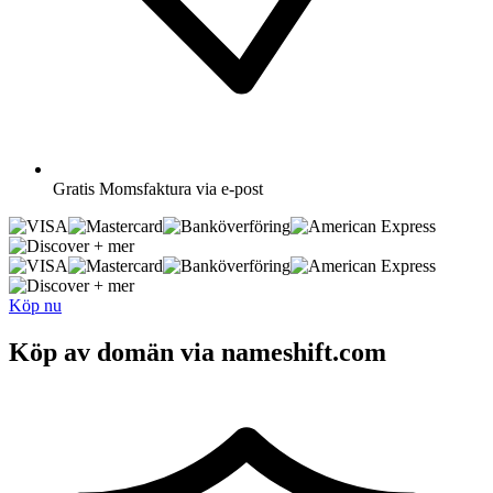
Gratis
Momsfaktura via e-post
+ mer
+ mer
Köp nu
Köp av domän via nameshift.com