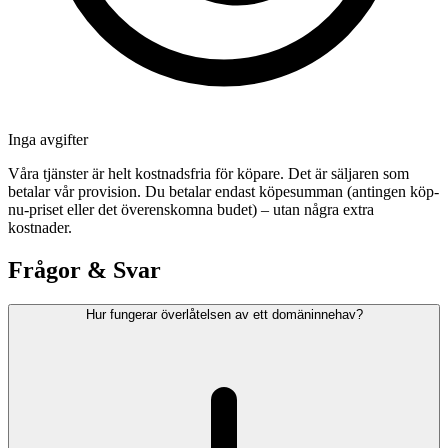
Inga avgifter
Våra tjänster är helt kostnadsfria för köpare. Det är säljaren som
betalar vår provision. Du betalar endast köpesumman (antingen köp-
nu-priset eller det överenskomna budet) – utan några extra
kostnader.
Frågor & Svar
Hur fungerar överlåtelsen av ett domäninnehav?